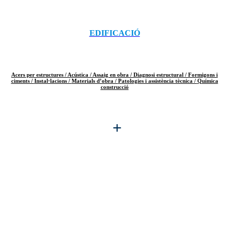
EDIFICACIÓ
Acers per estructures /
Acústica /
Assaig en obra /
Diagnosi estructural /
Formigons i
ciments /
Instal·lacions /
Materials d’obra /
Patologies i assistència tècnica /
Química
construcció
+