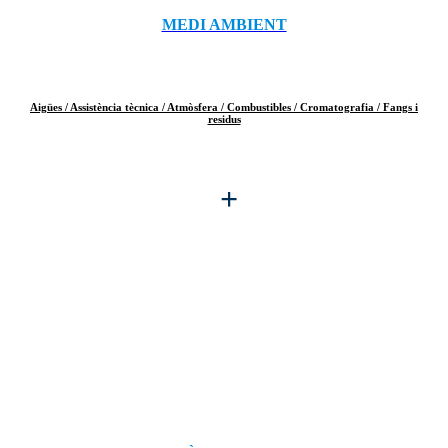
MEDI AMBIENT
Aigües /
Assistència tècnica /
Atmòsfera /
Combustibles /
Cromatografia /
Fangs i
residus
+