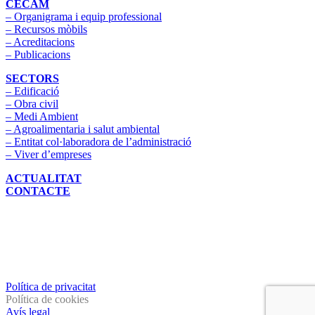
CECAM
– Organigrama i equip professional
– Recursos mòbils
– Acreditacions
– Publicacions
SECTORS
– Edificació
– Obra civil
– Medi Ambient
– Agroalimentaria i salut ambiental
– Entitat col·laboradora de l’administració
– Viver d’empreses
ACTUALITAT
CONTACTE
Política de privacitat
Política de cookies
Avís legal