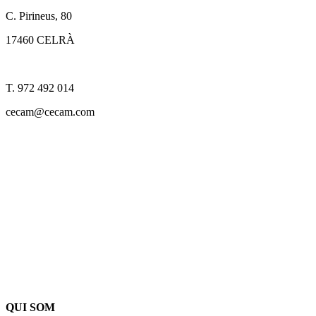
C. Pirineus, 80
17460 CELRÀ
T. 972 492 014
cecam@cecam.com
QUI SOM