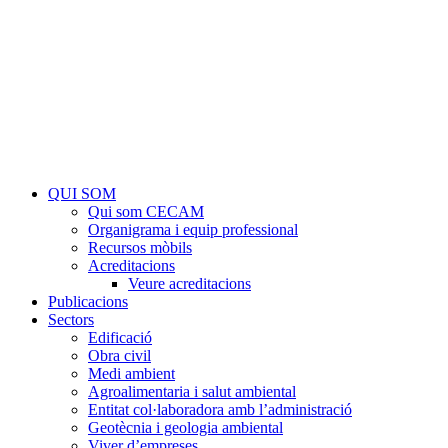
QUI SOM
Qui som CECAM
Organigrama i equip professional
Recursos mòbils
Acreditacions
Veure acreditacions
Publicacions
Sectors
Edificació
Obra civil
Medi ambient
Agroalimentaria i salut ambiental
Entitat col·laboradora amb l’administració
Geotècnia i geologia ambiental
Viver d’empreses