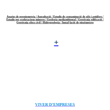
Assaigs de pressiometria /
Auscultació /
Estudis de contaminació de sòls i aqüífers /
Estudis per explotacions mineres /
Geologia mediambiental /
Geotècnia edificació /
Geotècnia obra civil /
Hidrogeologia /
Instal·lació de piezòmetres
+
VIVER D’EMPRESES