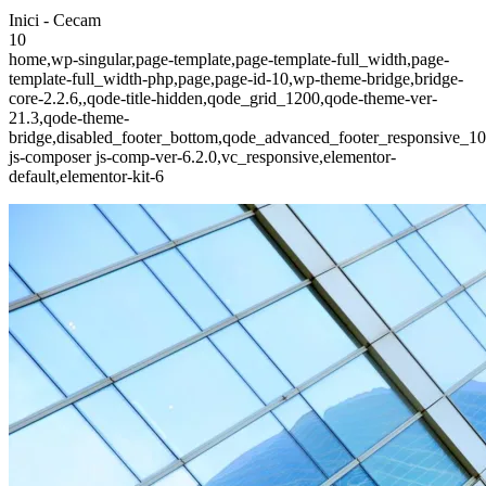
Inici - Cecam
10
home,wp-singular,page-template,page-template-full_width,page-
template-full_width-php,page,page-id-10,wp-theme-bridge,bridge-
core-2.2.6,,qode-title-hidden,qode_grid_1200,qode-theme-ver-
21.3,qode-theme-
bridge,disabled_footer_bottom,qode_advanced_footer_responsive_1
js-composer js-comp-ver-6.2.0,vc_responsive,elementor-
default,elementor-kit-6