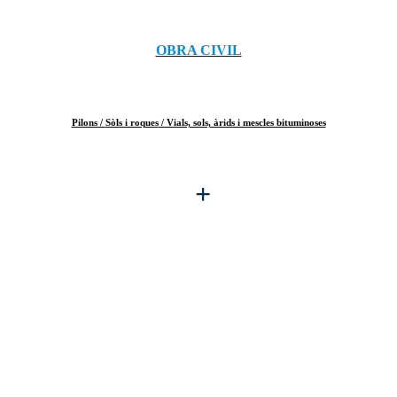
OBRA CIVIL
Pilons /
Sòls i roques
/ Vials, sols, àrids i mescles bituminoses
+